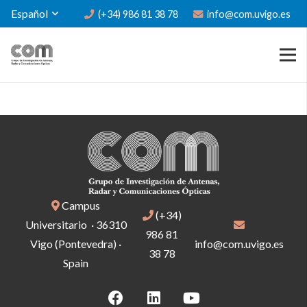
Español
(+34) 986 81 38 78
info@com.uvigo.es
Campus
(+34)
Universitario · 36310
986 81
Vigo (Pontevedra) ·
info@com.uvigo.es
38 78
Spain