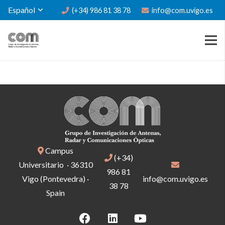
Español
(+34) 986 81 38 78
info@com.uvigo.es
Campus
(+34)
Universitario · 36310
986 81
Vigo (Pontevedra) ·
info@com.uvigo.es
38 78
Spain