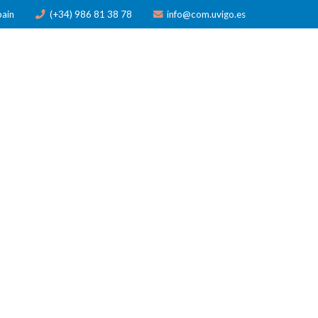
pain
(+34) 986 81 38 78
info@com.uvigo.es
N
PUBLICACIONES
PREMIOS
NOTICIAS