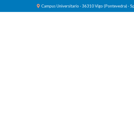
Campus Universitario · 36310 Vigo (Pontevedra) · S
INVESTIGACIÓN
LABORATORIOS
FORMACIÓ