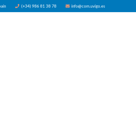
pain
(+34) 986 81 38 78
info@com.uvigo.es
N
PUBLICACIONES
PREMIOS
NOTICIAS