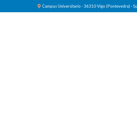
Campus Universitario · 36310 Vigo (Pontevedra) · S
INVESTIGACIÓN
LABORATORIOS
FORMACIÓ