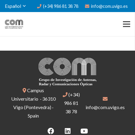
Español
(+34) 986 81 38 78
info@com.uvigo.es
Campus
(+34)
Universitario · 36310
986 81
Vigo (Pontevedra) ·
info@com.uvigo.es
38 78
Spain