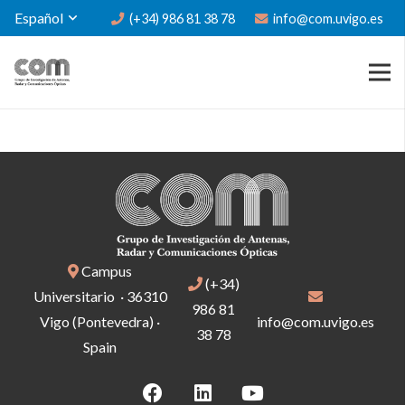
Español
(+34) 986 81 38 78
info@com.uvigo.es
Campus
(+34)
Universitario · 36310
986 81
Vigo (Pontevedra) ·
info@com.uvigo.es
38 78
Spain