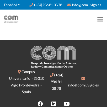
Español
(+34) 986 81 38 78
info@com.uvigo.es
Campus
(+34)
Universitario · 36310
986 81
Vigo (Pontevedra) ·
info@com.uvigo.es
38 78
Spain