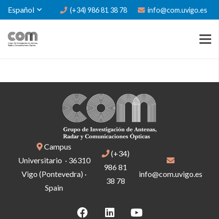
Español
(+34) 986 81 38 78
info@com.uvigo.es
Campus
(+34)
Universitario · 36310
986 81
Vigo (Pontevedra) ·
info@com.uvigo.es
38 78
Spain