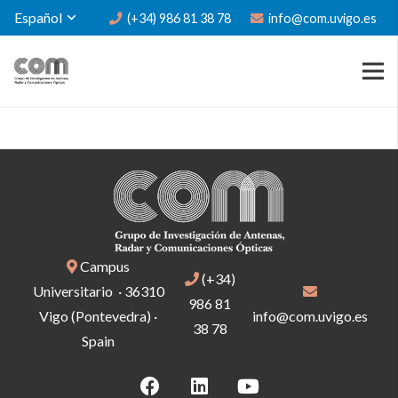
Español
(+34) 986 81 38 78
info@com.uvigo.es
Campus
(+34)
Universitario · 36310
986 81
Vigo (Pontevedra) ·
info@com.uvigo.es
38 78
Spain