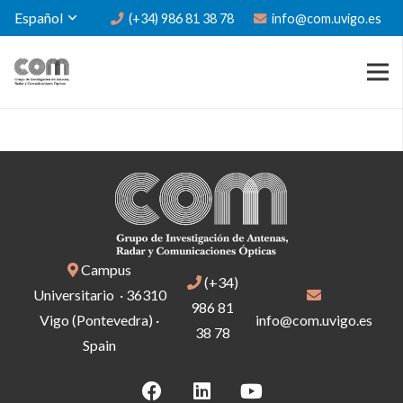
Español
(+34) 986 81 38 78
info@com.uvigo.es
Campus
(+34)
Universitario · 36310
986 81
Vigo (Pontevedra) ·
info@com.uvigo.es
38 78
Spain