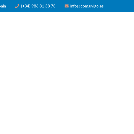
pain
(+34) 986 81 38 78
info@com.uvigo.es
N
PUBLICACIONES
PREMIOS
NOTICIAS