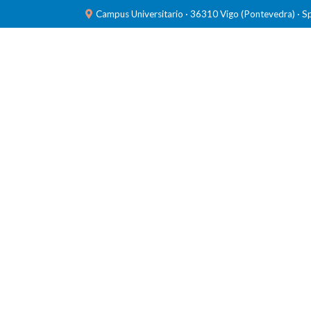
Campus Universitario · 36310 Vigo (Pontevedra) · S
INVESTIGACIÓN
LABORATORIOS
FORMACIÓ