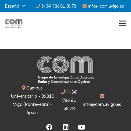
Español
(+34) 986 81 38 78
info@com.uvigo.es
Campus
(+34)
Universitario · 36310
986 81
Vigo (Pontevedra) ·
info@com.uvigo.es
38 78
Spain