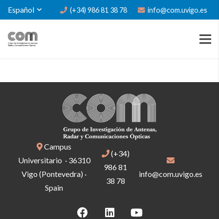
Español
(+34) 986 81 38 78
info@com.uvigo.es
Campus
(+34)
Universitario · 36310
986 81
Vigo (Pontevedra) ·
info@com.uvigo.es
38 78
Spain