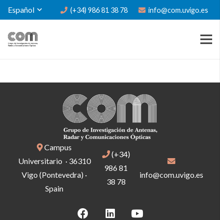
Español
(+34) 986 81 38 78
info@com.uvigo.es
Campus
(+34)
Universitario · 36310
986 81
Vigo (Pontevedra) ·
info@com.uvigo.es
38 78
Spain