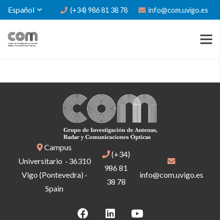
Español
(+34) 986 81 38 78
info@com.uvigo.es
Campus
(+34)
Universitario · 36310
986 81
Vigo (Pontevedra) ·
info@com.uvigo.es
38 78
Spain