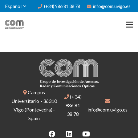
Español
(+34) 986 81 38 78
info@com.uvigo.es
Campus
(+34)
Universitario · 36310
986 81
Vigo (Pontevedra) ·
info@com.uvigo.es
38 78
Spain