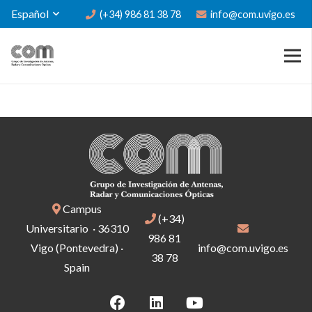
Español
(+34) 986 81 38 78
info@com.uvigo.es
Campus
(+34)
Universitario · 36310
986 81
Vigo (Pontevedra) ·
info@com.uvigo.es
38 78
Spain