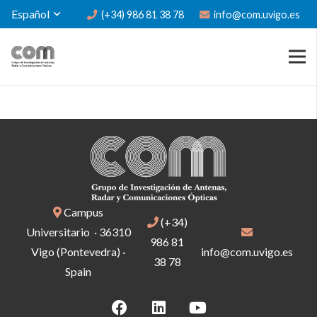
Español
(+34) 986 81 38 78
info@com.uvigo.es
Campus
(+34)
Universitario · 36310
986 81
Vigo (Pontevedra) ·
info@com.uvigo.es
38 78
Spain