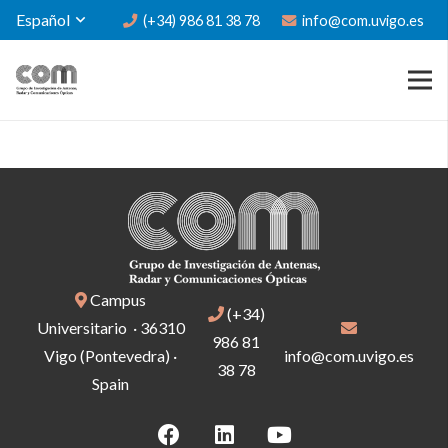
Español
(+34) 986 81 38 78
info@com.uvigo.es
Campus
(+34)
Universitario · 36310
986 81
Vigo (Pontevedra) ·
info@com.uvigo.es
38 78
Spain