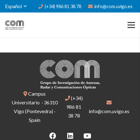
Español
(+34) 986 81 38 78
info@com.uvigo.es
Campus
(+34)
Universitario · 36310
986 81
Vigo (Pontevedra) ·
info@com.uvigo.es
38 78
Spain