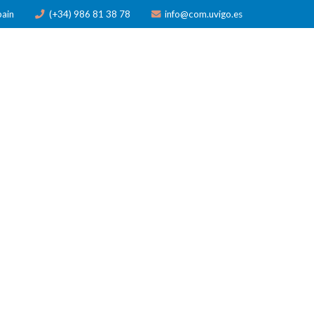
pain
(+34) 986 81 38 78
info@com.uvigo.es
N
PUBLICACIONES
PREMIOS
NOTICIAS