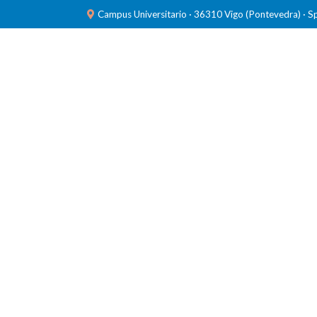
Campus Universitario · 36310 Vigo (Pontevedra) · S
INVESTIGACIÓN
LABORATORIOS
FORMACIÓ