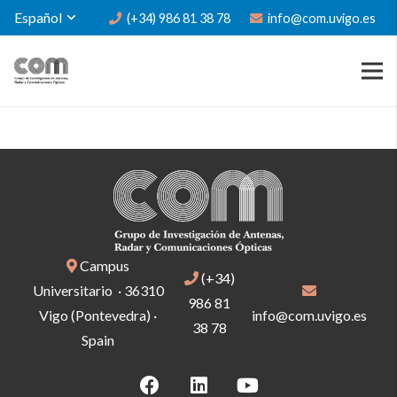
Español
(+34) 986 81 38 78
info@com.uvigo.es
Campus
(+34)
Universitario · 36310
986 81
Vigo (Pontevedra) ·
info@com.uvigo.es
38 78
Spain