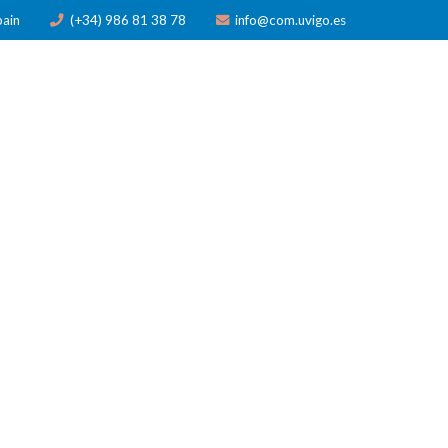
pain
(+34) 986 81 38 78
info@com.uvigo.es
N
PUBLICACIONES
PREMIOS
NOTICIAS