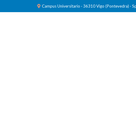
Campus Universitario · 36310 Vigo (Pontevedra) · S
INVESTIGACIÓN
LABORATORIOS
FORMACIÓ