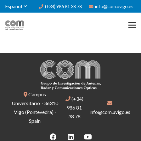
Español
(+34) 986 81 38 78
info@com.uvigo.es
Campus
(+34)
Universitario · 36310
986 81
Vigo (Pontevedra) ·
info@com.uvigo.es
38 78
Spain