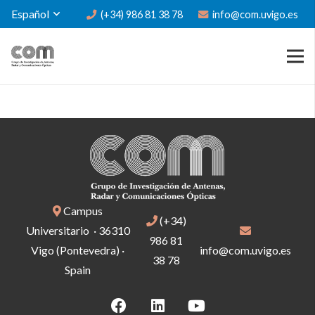
Español
(+34) 986 81 38 78
info@com.uvigo.es
Campus
(+34)
Universitario · 36310
986 81
Vigo (Pontevedra) ·
info@com.uvigo.es
38 78
Spain