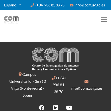
Español
(+34) 986 81 38 78
info@com.uvigo.es
Campus
(+34)
Universitario · 36310
986 81
Vigo (Pontevedra) ·
info@com.uvigo.es
38 78
Spain