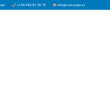
pain
(+34) 986 81 38 78
info@com.uvigo.es
N
PUBLICACIONES
PREMIOS
NOTICIAS