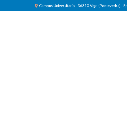
Campus Universitario · 36310 Vigo (Pontevedra) · S
INVESTIGACIÓN
LABORATORIOS
FORMACIÓ