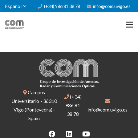
Español
(+34) 986 81 38 78
info@com.uvigo.es
Campus
(+34)
Universitario · 36310
986 81
Vigo (Pontevedra) ·
info@com.uvigo.es
38 78
Spain