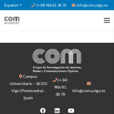
Español
(+34) 986 81 38 78
info@com.uvigo.es
Campus
(+34)
Universitario · 36310
986 81
Vigo (Pontevedra) ·
info@com.uvigo.es
38 78
Spain