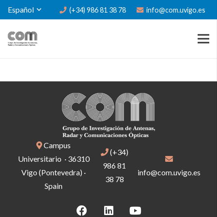
Español
(+34) 986 81 38 78
info@com.uvigo.es
Campus
(+34)
Universitario · 36310
986 81
Vigo (Pontevedra) ·
info@com.uvigo.es
38 78
Spain