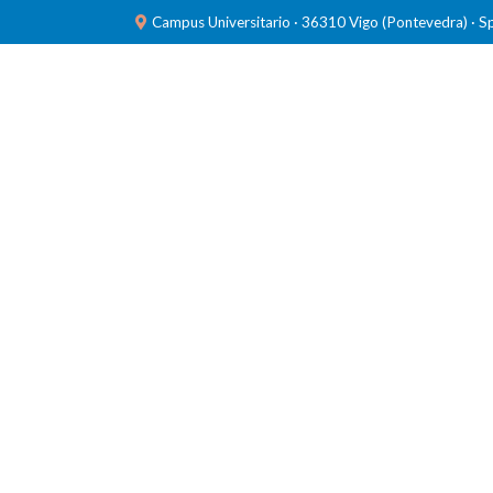
Campus Universitario · 36310 Vigo (Pontevedra) · S
INVESTIGACIÓN
LABORATORIOS
FORMACIÓ