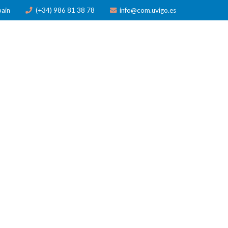
pain
(+34) 986 81 38 78
info@com.uvigo.es
N
PUBLICACIONES
PREMIOS
NOTICIAS