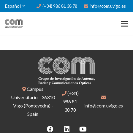
Español
(+34) 986 81 38 78
info@com.uvigo.es
Campus
(+34)
Universitario · 36310
986 81
Vigo (Pontevedra) ·
info@com.uvigo.es
38 78
Spain