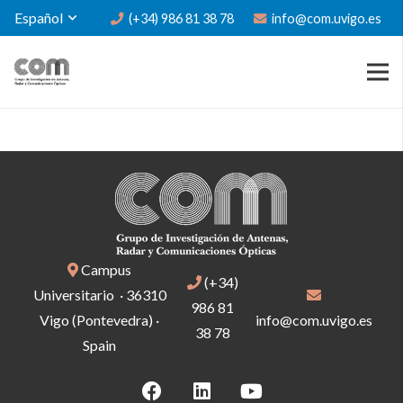
Español
(+34) 986 81 38 78
info@com.uvigo.es
Campus
(+34)
Universitario · 36310
986 81
Vigo (Pontevedra) ·
info@com.uvigo.es
38 78
Spain