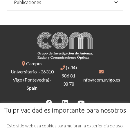
Publicaciones
Campus
(+34)
Universitario · 36310
986 81
Vigo (Pontevedra) ·
info@com.uvigo.es
38 78
Spain
Tu privacidad es importante para nosotros
Este sitio web usa cookies para mejorar la experiencia de uso.
AVISO LEGAL