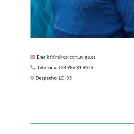
Email:
fpineiro@com.uvigo.es
Teléfono:
+34 986 81 8675
Despacho:
LD-05