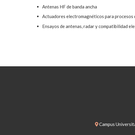
Antenas HF de banda ancha
Actuadores electromagnéticos para procesos 
Ensayos de antenas, radar y compatibilidad el
Campus Universita