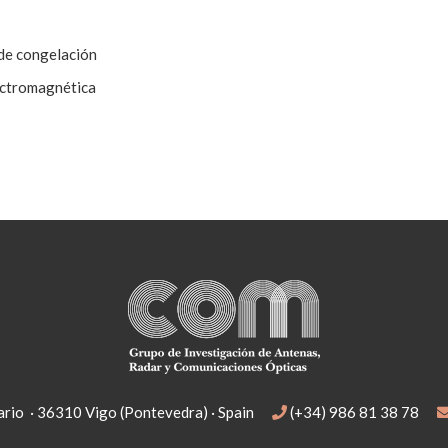
de congelación
ectromagnética
rio · 36310 Vigo (Pontevedra) · Spain
(+34) 986 81 38 78