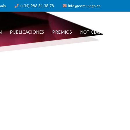
pain
(+34) 986 81 38 78
info@com.uvigo.es
N
PUBLICACIONES
PREMIOS
NOTICIAS