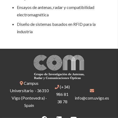
Ensayos de antenas, radar y compatibilidad
electromagnética
Diseño de sistemas basados en RFID para la
industria
Campus
(+34)
Universitario · 36310
986 81
Vigo (Pontevedra) ·
info@com.uvigo.es
38 78
Spain