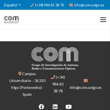
Español
(+34) 986 81 38 78
info@com.uvigo.es
Campus
(+34)
Universitario · 36310
986 81
Vigo (Pontevedra) ·
info@com.uvigo.es
38 78
Spain